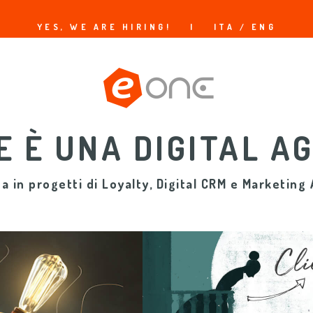
YES, WE ARE HIRING!
|
ITA /
ENG
E È UNA DIGITAL A
ta in progetti di Loyalty, Digital CRM e Marketing