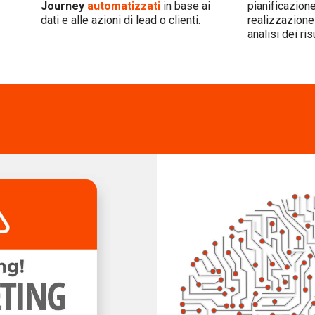
Journey
automatizzati
in base ai
pianificazione
dati e alle azioni di lead o clienti.
realizzazione
analisi dei risu