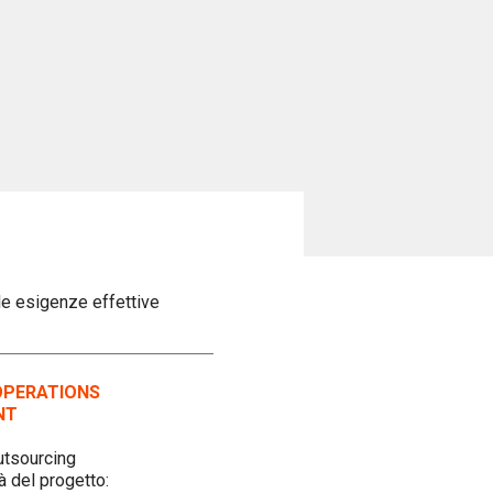
le esigenze effettive
OPERATIONS
NT
utsourcing
tà del progetto: