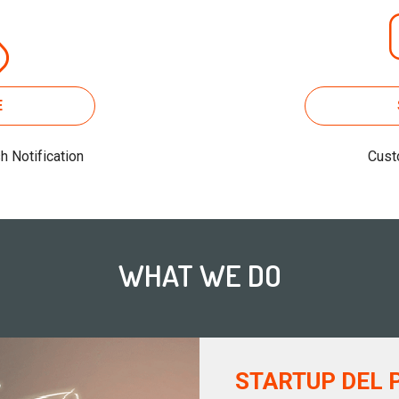
E
 Notification
Cust
WHAT WE DO
STARTUP DEL 