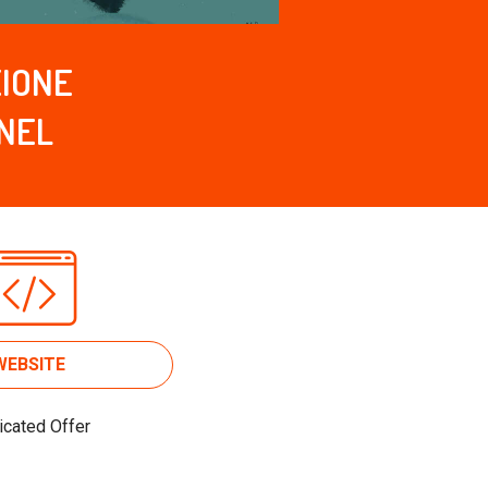
ZIONE
NNEL
WEBSITE
cated Offer