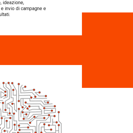
, ideazione,
 e invio di campagne e
ltati.